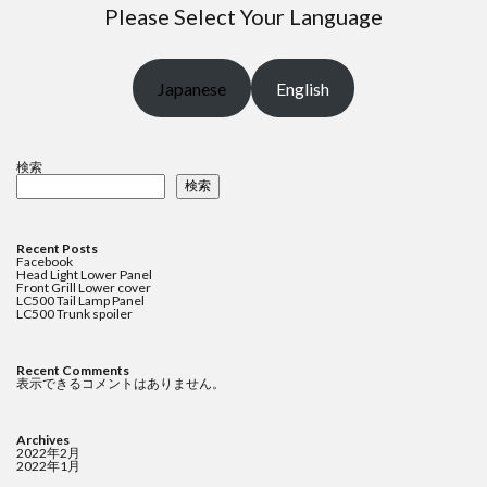
Please Select Your Language
Japanese
English
検索
検索
Recent Posts
Facebook
Head Light Lower Panel
Front Grill Lower cover
LC500 Tail Lamp Panel
LC500 Trunk spoiler
Recent Comments
表示できるコメントはありません。
Archives
2022年2月
2022年1月