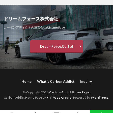
ドリームフォース株式会社
カーボンアディクトの運営会社のHome Page
DreamForce.Co.,ltd
Home
What’s Carbon Addict
Inquiry
© Copyright 2026
Carbon Addict Home Page
.
Carbon Addict Home Page by
FIT-Web Create
. Powered by
WordPress
.