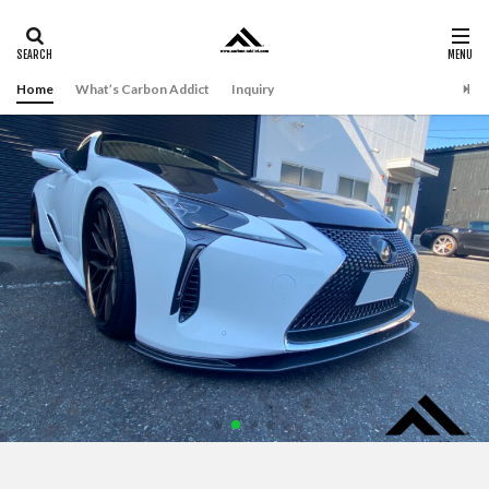
Home
What’s Carbon Addict
Inquiry