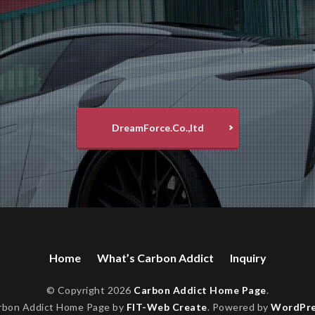
DreamForce.Co.,ltd
Home
What’s Carbon Addict
Inquiry
© Copyright 2026
Carbon Addict Home Page
.
rbon Addict Home Page by
FIT-Web Create
. Powered by
WordPre