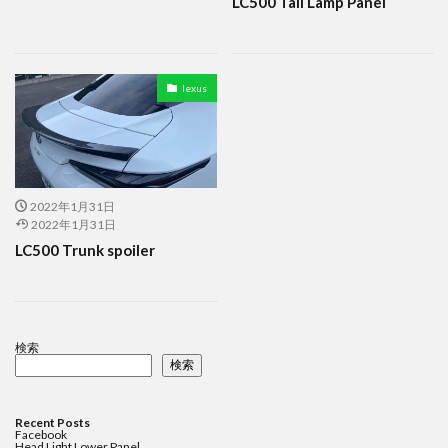
LC500 Tail Lamp Panel
lexus
2022年1月31日
2022年1月31日
LC500 Trunk spoiler
検索
検索
Recent Posts
Facebook
Head Light Lower Panel